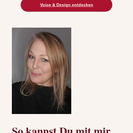
Voice & Design entdecken
So kannst Du mit mir